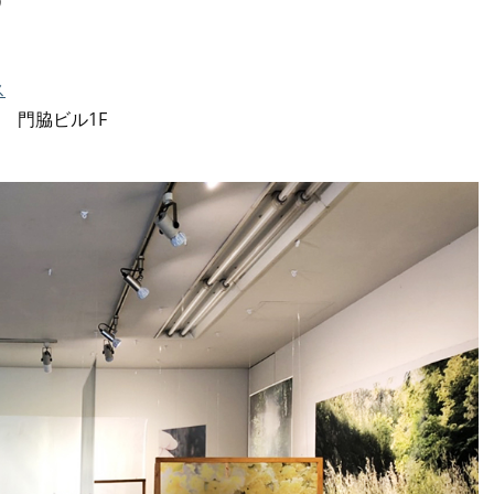
）
）
ス
-7 門脇ビル1F